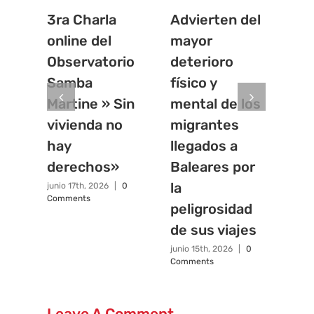
3ra Charla
Advierten del
La
online del
mayor
in
Observatorio
deterioro
vis
Samba
físico y
mi
Martine » Sin
mental de los
de
vivienda no
migrantes
Sá
hay
llegados a
junio
Com
derechos»
Baleares por
la
junio 17th, 2026
|
0
Comments
peligrosidad
de sus viajes
junio 15th, 2026
|
0
Comments
Leave A Comment