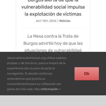
vulnerabilidad social impulsa
la explotación de víctimas
abril 14th, 2026
|
Noticias
La Mesa contra la Trata de
Burgos advirtió hoy de que las
situaciones de vulnerabilidad
social continúan
observatorio.dominicos.org utiliza cookies,
propias y de terceros, para la mejora de la
experiencia del usuario durante la
Read More
0
Ok
navegación. Si decide continuar,
entendemos que presta su
consentimiento para su utilización por
parte del sitio web. Más
Información