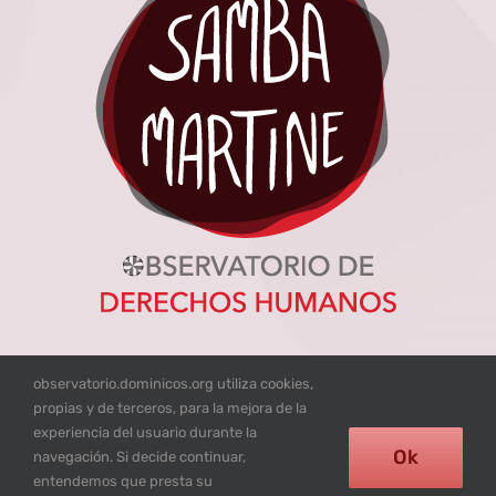
observatorio.dominicos.org utiliza cookies,
propias y de terceros, para la mejora de la
experiencia del usuario durante la
© Excepto donde se mencione lo contrario los contenidos de
Ok
navegación. Si decide continuar,
esta web están bajo licencia
CC BY-NC-SA
entendemos que presta su