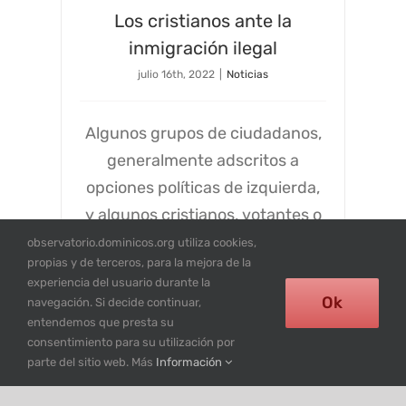
Los cristianos ante la
inmigración ilegal
julio 16th, 2022
|
Noticias
Algunos grupos de ciudadanos,
generalmente adscritos a
opciones políticas de izquierda,
y algunos cristianos, votantes o
simpatizantes
observatorio.dominicos.org utiliza cookies,
propias y de terceros, para la mejora de la
experiencia del usuario durante la
Read More
0
Ok
navegación. Si decide continuar,
entendemos que presta su
consentimiento para su utilización por
parte del sitio web. Más
Información