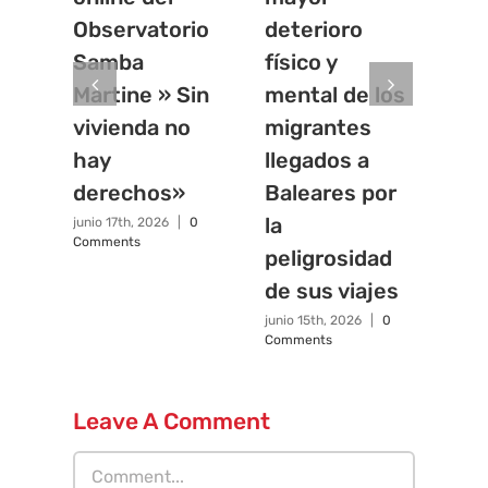
Observatorio
deterioro
vis
Samba
físico y
mi
Martine » Sin
mental de los
de
vivienda no
migrantes
Sá
hay
llegados a
junio
Com
derechos»
Baleares por
la
junio 17th, 2026
|
0
Comments
peligrosidad
de sus viajes
junio 15th, 2026
|
0
Comments
Leave A Comment
Comment