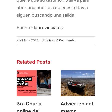
quiere que su testimonio sirva para
abrir una puerta a quienes todavía
siguen buscando una salida.
Fuente: l
aprovincia.es
abril 14th, 2026
|
Noticias
|
0 Comments
Related Posts
3ra Charla
Advierten del
La
online del
mayor
in