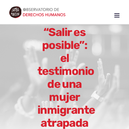
Skip
to
content
“Salir es
posible”:
el
testimonio
de una
mujer
inmigrante
atrapada