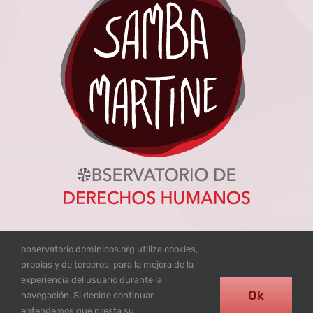
observatorio.dominicos.org utiliza cookies,
propias y de terceros, para la mejora de la
experiencia del usuario durante la
© Excepto donde se mencione lo contrario los contenidos de
Ok
navegación. Si decide continuar,
esta web están bajo licencia
CC BY-NC-SA
entendemos que presta su