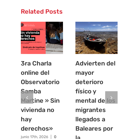
Related Posts
3ra Charla
Advierten del
El
online del
mayor
a l
Observatorio
deterioro
qu
Samba
físico y
re
Martine » Sin
mental de los
con
vivienda no
migrantes
mi
hay
llegados a
junio
Com
derechos»
Baleares por
la
junio 17th, 2026
|
0