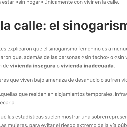
a estar «sin hogar» únicamente con vivir en la calle
.
 la calle: el sinogari
tes explicaron que el sinogarismo femenino es a menud
laron que, además de las personas «sin techo» o «sin 
n de
vivienda insegura
o
vivienda inadecuada
.
res que viven bajo amenaza de desahucio o sufren vio
quellas que residen en alojamientos temporales, infra
ecaria
.
r qué las estadísticas suelen mostrar una sobrerreprese
 Las mujeres, para evitar el riesgo extremo de la vía pú