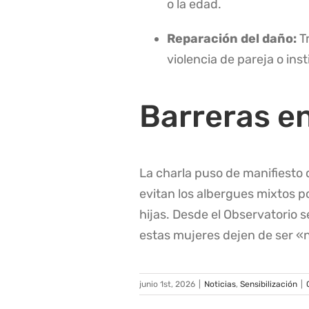
o la edad
.
Reparación del daño:
Tr
violencia de pareja o inst
Barreras en
La charla puso de manifiesto
evitan los albergues mixtos po
hijas
. Desde el Observatorio s
estas mujeres dejen de ser «n
junio 1st, 2026
|
Noticias
,
Sensibilización
|