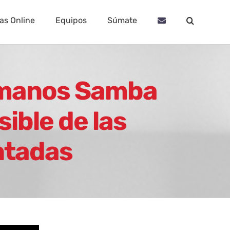
as Online
Equipos
Súmate
umanos Samba
sible de las
ntadas