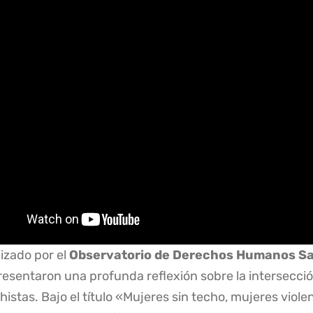
izado por el
Observatorio de Derechos Humanos S
esentaron una profunda reflexión sobre la intersecció
histas
. Bajo el título «Mujeres sin techo, mujeres viol