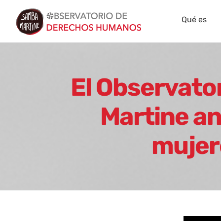
Skip
Qué es
to
content
El Observat
Martine ana
mujer