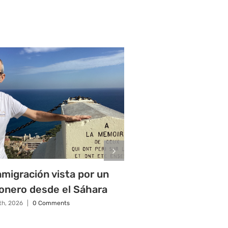
nmigración vista por un
El papa exige a lo
onero desde el Sáhara
que sean respons
migración
1th, 2026
|
0 Comments
junio 9th, 2026
|
0 Commen