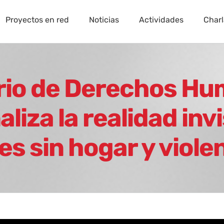
Proyectos en red
Noticias
Actividades
Charl
orio de Derechos H
liza la realidad invi
es sin hogar y viole