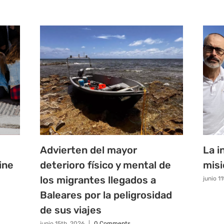
Advierten del mayor
La i
ine
deterioro físico y mental de
misi
los migrantes llegados a
junio 1
Baleares por la peligrosidad
de sus viajes
junio 15th, 2026
|
0 Comments