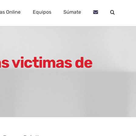
as Online
Equipos
Súmate
s victimas de