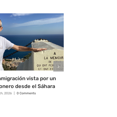
nmigración vista por un
El papa exige a lo
onero desde el Sáhara
que sean respons
migración
1th, 2026
|
0 Comments
junio 9th, 2026
|
0 Commen