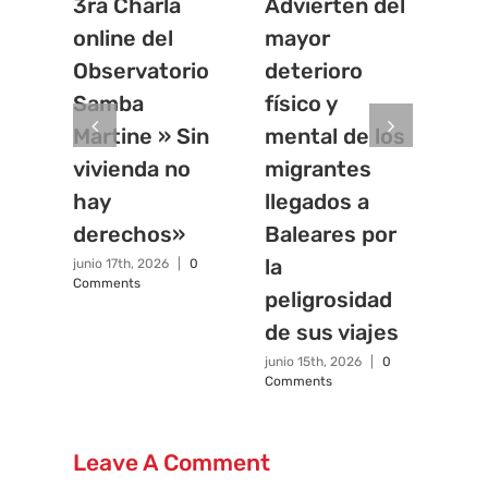
3ra Charla
Advierten del
La
online del
mayor
in
Observatorio
deterioro
vis
Samba
físico y
mi
Martine » Sin
mental de los
de
vivienda no
migrantes
Sá
hay
llegados a
junio
Com
derechos»
Baleares por
la
junio 17th, 2026
|
0
Comments
peligrosidad
de sus viajes
junio 15th, 2026
|
0
Comments
Leave A Comment