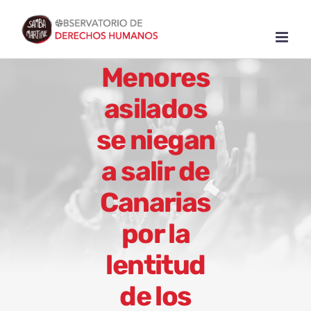
Skip
to
content
Menores
asilados
se niegan
a salir de
Canarias
por la
lentitud
de los