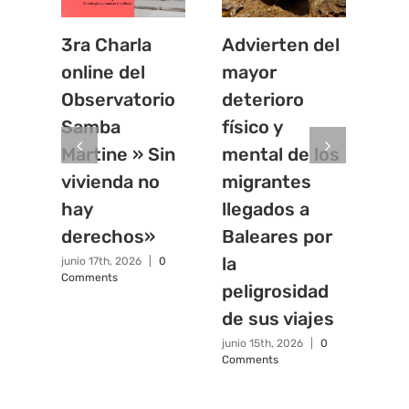
3ra Charla
Advierten del
La
online del
mayor
in
Observatorio
deterioro
vis
Samba
físico y
mi
Martine » Sin
mental de los
de
vivienda no
migrantes
Sá
hay
llegados a
junio
Com
derechos»
Baleares por
la
junio 17th, 2026
|
0
Comments
peligrosidad
de sus viajes
junio 15th, 2026
|
0
Comments