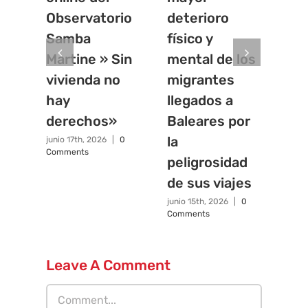
Observatorio
deterioro
vis
Samba
físico y
mi
Martine » Sin
mental de los
de
vivienda no
migrantes
Sá
hay
llegados a
junio
Com
derechos»
Baleares por
la
junio 17th, 2026
|
0
Comments
peligrosidad
de sus viajes
junio 15th, 2026
|
0
Comments
Leave A Comment
Comment