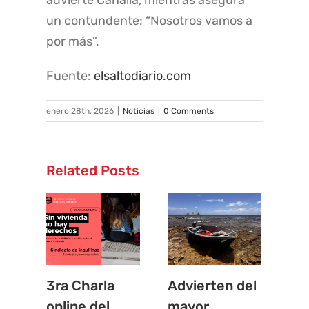
advierte Canalla, mientras asegura
un contundente: “Nosotros vamos a
por más”.
Fuente:
elsaltodiario.com
enero 28th, 2026
|
Noticias
|
0 Comments
Related Posts
3ra Charla
Advierten del
La
online del
mayor
in