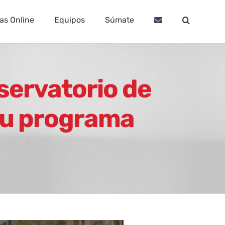
as Online
Equipos
Súmate
servatorio de
su programa