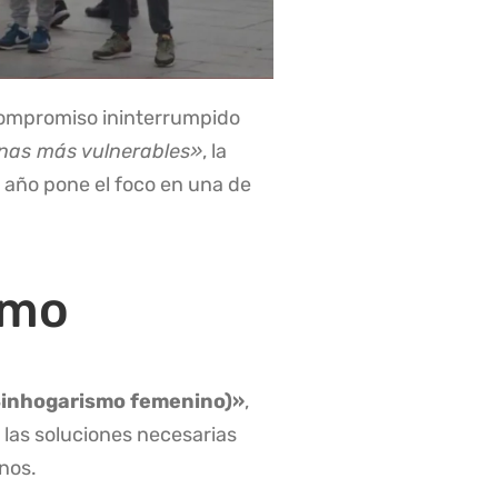
ompromiso ininterrumpido
nas más vulnerables»
, la
e año pone el foco en una de
smo
(Sinhogarismo femenino)»
,
y las soluciones necesarias
nos.