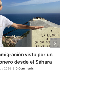
nmigración vista por un
El papa exige a lo
onero desde el Sáhara
que sean respons
migración
1th, 2026
|
0 Comments
junio 9th, 2026
|
0 Commen