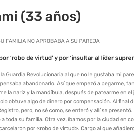
mi (33 años)
SU FAMILIA NO APROBABA A SU PAREJA
or ‘robo de virtud’ y por ‘insultar al líder supr
 Guardia Revolucionaria al que no le gustaba mi parej
o pensaba abandonarlo. Así que empezó a pegarme, ta
rme la nariz y la mandíbula, después de patearme en el
solo obtuve algo de dinero por compensación. Al final 
egistro, pero, no sé como, se enteró y allí se presentó.
a toda su familia. Otra vez, íbamos por la ciudad en c
arcelaron por «robo de virtud». Cargo al que añadieron: