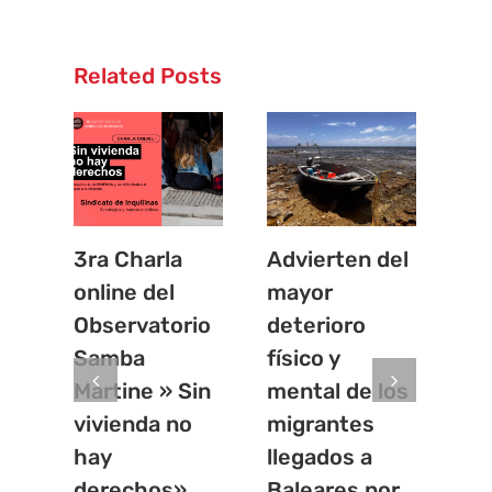
Related Posts
3ra Charla
Advierten del
La
online del
mayor
in
Observatorio
deterioro
vis
Samba
físico y
mi
Martine » Sin
mental de los
de
vivienda no
migrantes
Sá
hay
llegados a
junio
Com
derechos»
Baleares por