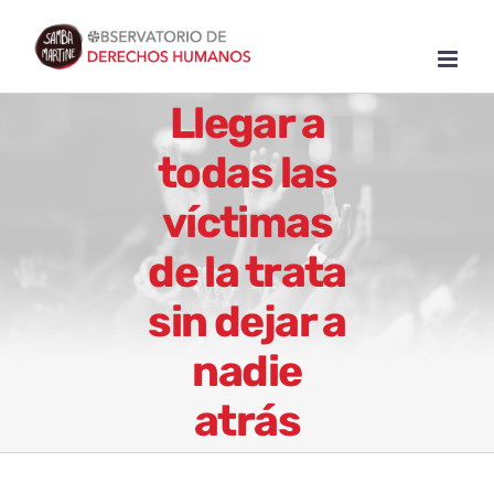
Skip
to
content
Llegar a
todas las
víctimas
de la trata
sin dejar a
nadie
atrás