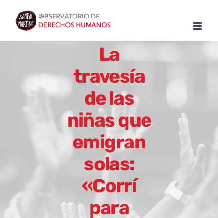
Skip
to
content
La
travesía
de las
niñas que
emigran
solas:
«Corrí
para