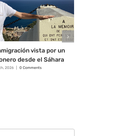
nmigración vista por un
El papa exige a lo
onero desde el Sáhara
que sean respons
migración
1th, 2026
|
0 Comments
junio 9th, 2026
|
0 Commen